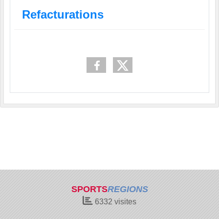
Refacturations
SPORTS
REGIONS
6332
visites